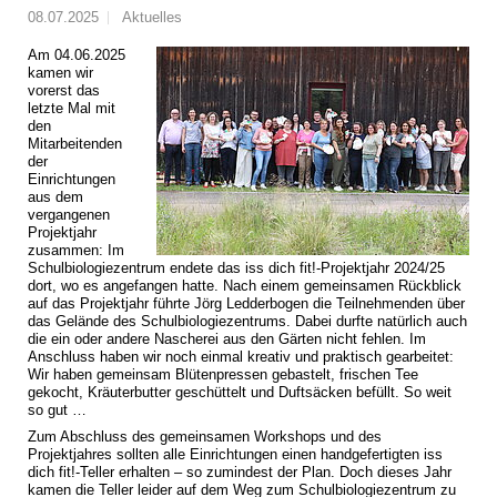
08.07.2025
Aktuelles
Am 04.06.2025
kamen wir
vorerst das
letzte Mal mit
den
Mitarbeitenden
der
Einrichtungen
aus dem
vergangenen
Projektjahr
zusammen: Im
Schulbiologiezentrum endete das iss dich fit!-Projektjahr 2024/25
dort, wo es angefangen hatte. Nach einem gemeinsamen Rückblick
auf das Projektjahr führte Jörg Ledderbogen die Teilnehmenden über
das Gelände des Schulbiologiezentrums. Dabei durfte natürlich auch
die ein oder andere Nascherei aus den Gärten nicht fehlen. Im
Anschluss haben wir noch einmal kreativ und praktisch gearbeitet:
Wir haben gemeinsam Blütenpressen gebastelt, frischen Tee
gekocht, Kräuterbutter geschüttelt und Duftsäcken befüllt. So weit
so gut …
Zum Abschluss des gemeinsamen Workshops und des
Projektjahres sollten alle Einrichtungen einen handgefertigten iss
dich fit!-Teller erhalten – so zumindest der Plan. Doch dieses Jahr
kamen die Teller leider auf dem Weg zum Schulbiologiezentrum zu