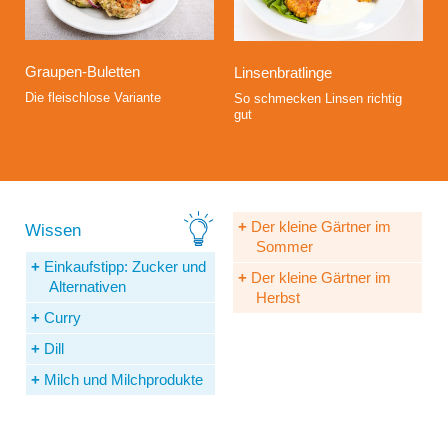
Graupen-Buletten
Linsenbratlinge
Die fleischlose Variante
So schmecken Linsen richtig
gut
Der kleine Gärtner im
Sommer
Einkaufstipp: Zucker und
Der kleine Gärtner im
Alternativen
Herbst
Curry
Dill
Milch und Milchprodukte