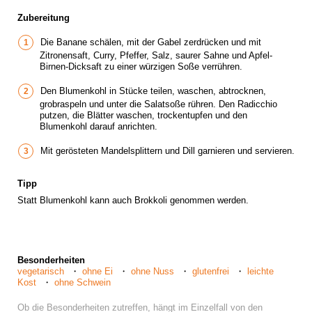
Zubereitung
Die Banane schälen, mit der Gabel zerdrücken und mit
Zitronensaft, Curry, Pfeffer, Salz, saurer Sahne und Apfel-
Birnen-Dicksaft zu einer würzigen Soße verrühren.
Den Blumenkohl in Stücke teilen, waschen, abtrocknen,
grobraspeln und unter die Salatsoße rühren. Den Radicchio
putzen, die Blätter waschen, trockentupfen und den
Blumenkohl darauf anrichten.
Mit gerösteten Mandelsplittern und Dill garnieren und servieren.
Tipp
Statt Blumenkohl kann auch Brokkoli genommen werden.
Besonderheiten
vegetarisch
ohne Ei
ohne Nuss
glutenfrei
leichte
Kost
ohne Schwein
Ob die Besonderheiten zutreffen, hängt im Einzelfall von den