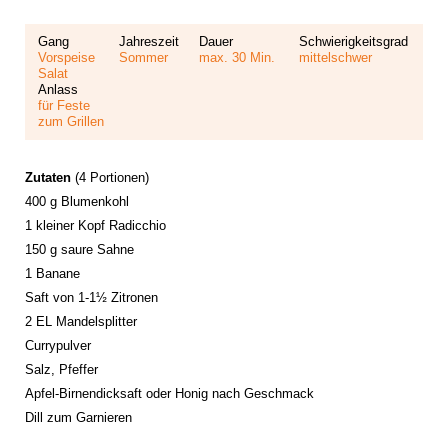
Gang
Jahreszeit
Dauer
Schwierigkeitsgrad
Vorspeise
Sommer
max. 30 Min.
mittelschwer
Salat
Anlass
für Feste
zum Grillen
Zutaten
(4 Portionen)
400 g Blumenkohl
1 kleiner Kopf Radicchio
150 g saure Sahne
1 Banane
Saft von 1-1½ Zitronen
2 EL Mandelsplitter
Currypulver
Salz, Pfeffer
Apfel-Birnendicksaft oder Honig nach Geschmack
Dill zum Garnieren