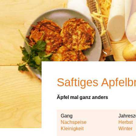
Saftiges Apfelb
Äpfel mal ganz anders
Gang
Jahresz
Nachspeise
Herbst
Kleinigkeit
Winter