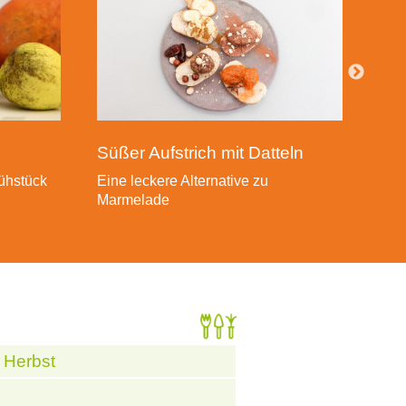
Süßer Aufstrich mit Datteln
ühstück
Eine leckere Alternative zu
Marmelade
 Herbst