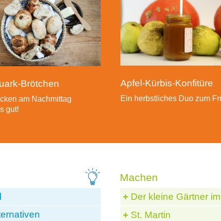
Apfel-Kürbis-Konfitüre
uark-Brötchen
Ein herbstliches Duo zum Fr
cken am Nachmittag
s gut!
l
Der kleine Gärtner im
ternativen
St. Martin