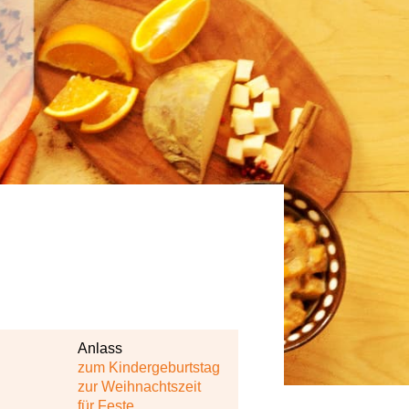
schau dich fit!
Anlass
zum Kindergeburtstag
zur Weihnachtszeit
für Feste