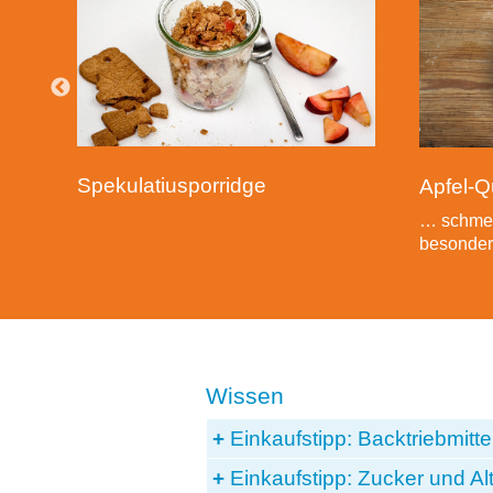
Spekulatiusporridge
Apfel-Q
… schme
besonder
Einkaufstipp: Backtriebmitte
Einkaufstipp: Zucker und Al