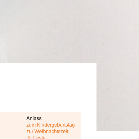
schau dich fit!
Anlass
zum Kindergeburtstag
zur Weihnachtszeit
für Feste