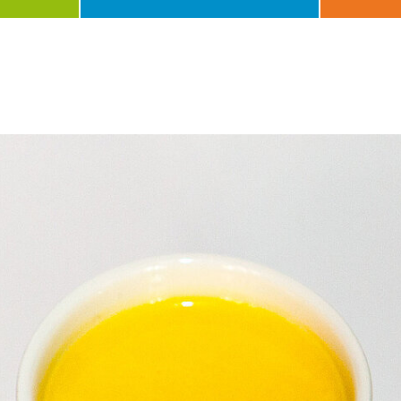
Gang
Jahresz
Dauer
Schwier
Anlass
Besonde