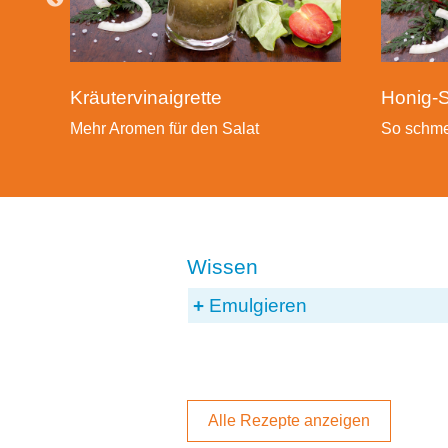
Honig-S
Kräutervinaigrette
So schmec
Mehr Aromen für den Salat
Emulgieren
Alle Rezepte anzeigen