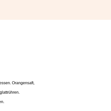
ssen. Orangensaft,
lattrühren.
en.