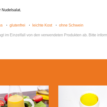
r Nudelsalat.
ss
glutenfrei
leichte Kost
ohne Schwein
gt im Einzelfall von den verwendeten Produkten ab. Bitte infor