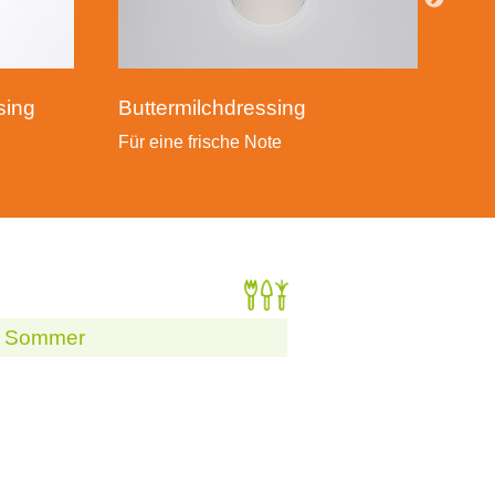
sing
Buttermilchdressing
Für eine frische Note
im Sommer