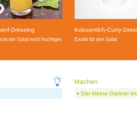
enf-Dressing
Kokosmilch-Curry-Dres
kt der Salat noch fruchtiger.
Exotik für den Salat
Der kleine Gärtner 