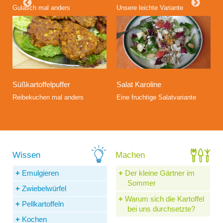
Gulasch mal anders
Unsere leichte Variante
Süßkartoffelpuffer
Salat Karoline
Reibekuchen mal anders
Eine fruchtige Salatvariante
Emulgieren
Der kleine Gärtner im
Sommer
Zwiebelwürfel
Warum sich die Kartoffel
Pellkartoffeln
bei uns durchsetzte?
Kochen