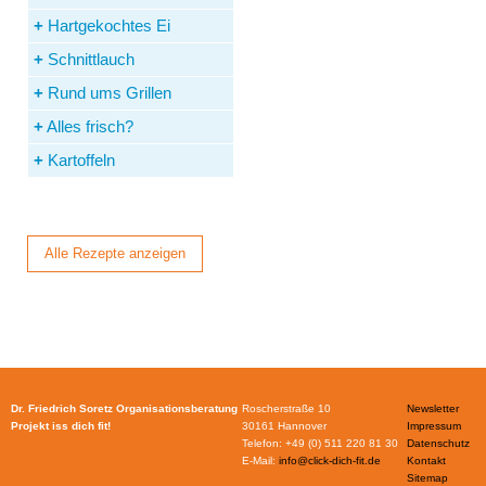
Hartgekochtes Ei
Schnittlauch
Rund ums Grillen
Alles frisch?
Kartoffeln
Alle Rezepte anzeigen
Dr. Friedrich Soretz Organisationsberatung
Roscherstraße 10
Newsletter
Projekt iss dich fit!
30161 Hannover
Impressum
Telefon: +49 (0) 511 220 81 30
Datenschutz
E-Mail:
info@click-dich-fit.de
Kontakt
Sitemap