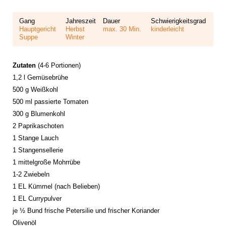
Gang
Jahreszeit
Dauer
Schwierigkeitsgrad
Hauptgericht
Herbst
max. 30 Min.
kinderleicht
Suppe
Winter
Zutaten
(4-6 Portionen)
1,2 l Gemüsebrühe
500 g Weißkohl
500 ml passierte Tomaten
300 g Blumenkohl
2 Paprikaschoten
1 Stange Lauch
1 Stangensellerie
1 mittelgroße Mohrrübe
1-2 Zwiebeln
1 EL Kümmel (nach Belieben)
1 EL Currypulver
je ½ Bund frische Petersilie und frischer Koriander
Olivenöl