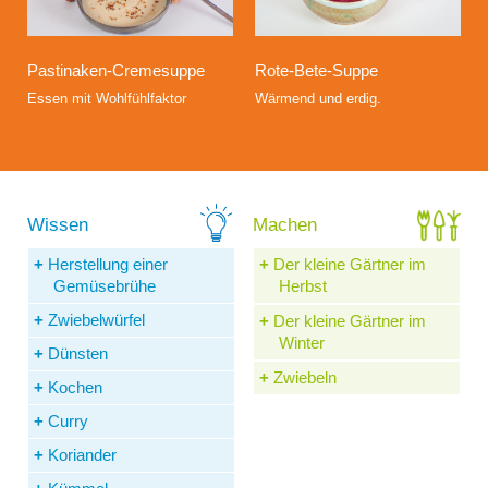
Rote-Bete-Suppe
Pastinaken-Cremesuppe
Wärmend und erdig.
Essen mit Wohlfühlfaktor
Herstellung einer
Der kleine Gärtner im
Gemüsebrühe
Herbst
Zwiebelwürfel
Der kleine Gärtner im
Winter
Dünsten
Zwiebeln
Kochen
Curry
Koriander