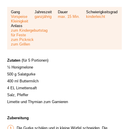
Gang
Jahreszeit
Dauer
Schwierigkeitsgrad
Vorspeise
ganzjährig
max. 15 Min.
kinderleicht
Kleinigkeit
Anlass
zum Kindergeburtstag
für Feste
zum Picknick
zum Grillen
Zutaten
(für 5 Portionen)
½ Honigmelone
500 g Salatgurke
400 ml Buttermilch
4 EL Limettensaft
Salz, Pfeffer
Limette und Thymian zum Garnieren
Zubereitung
Die Gurke schälen und in kleine Würfel schneiden. Die