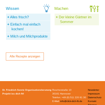
Alles frisch?
Der kleine Gärtner im
Sommer
Einfach mal einfach
kochen!
Milch und Milchprodukte
Alle Rezepte anzeigen
Dr. Friedrich Soretz Organisationsberatung
Roscherstraße 10
Newsletter
Projekt iss dich fit!
30161 Hannover
Impressum
Telefon: +49 (0) 511 220 81 30
Datenschutz
E-Mail:
info@click-dich-fit.de
Kontakt
Sitemap