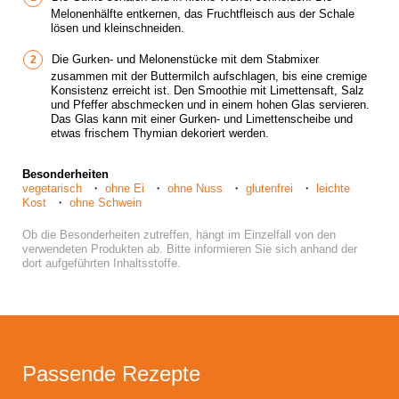
Melonenhälfte entkernen, das Fruchtfleisch aus der Schale
lösen und kleinschneiden.
Die Gurken- und Melonenstücke mit dem Stabmixer
zusammen mit der Buttermilch aufschlagen, bis eine cremige
Konsistenz erreicht ist. Den Smoothie mit Limettensaft, Salz
und Pfeffer abschmecken und in einem hohen Glas servieren.
Das Glas kann mit einer Gurken- und Limettenscheibe und
etwas frischem Thymian dekoriert werden.
Besonderheiten
vegetarisch
ohne Ei
ohne Nuss
glutenfrei
leichte
Kost
ohne Schwein
Ob die Besonderheiten zutreffen, hängt im Einzelfall von den
verwendeten Produkten ab. Bitte informieren Sie sich anhand der
dort aufgeführten Inhaltsstoffe.
Passende Rezepte