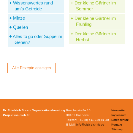
Wissenswertes rund
Der kleine Gärtner im
um’s Getreide
Sommer
Minze
Der kleine Gärtner im
Frühling
Quellen
Der kleine Gärtner im
Alles to go oder Suppe im
Herbst
Gehen?
Alle Rezepte anzeigen
Dr. Friedrich Soretz Organisationsberatung
Roscherstraße 10
Newsletter
Projekt iss dich fit!
30161 Hannover
Impressum
Telefon: +49 (0) 511 220 81 30
Datenschutz
E-Mail:
info@click-dich-fit.de
Kontakt
Sitemap