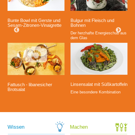
Bunte Bowl mit Gerste und
Bulgur mit Fleisch und
Sesam-Zitronen-Vinaigrette
Bohnen
Der herzhafte Energieschub aus
dem Glas
Linsensalat mit Süßkartoffeln
Fattusch - libanesicher
Brotsalat
Eine besondere Kombination