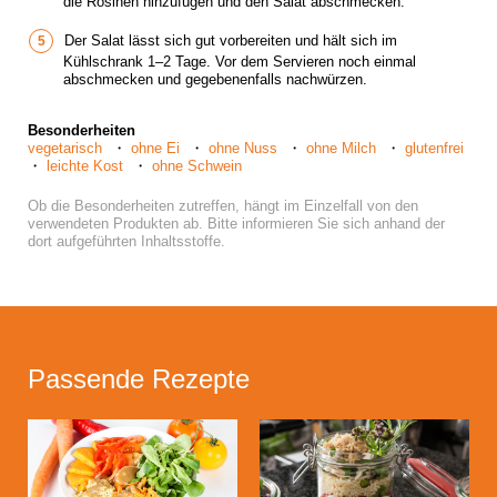
die Rosinen hinzufügen und den Salat abschmecken.
Der Salat lässt sich gut vorbereiten und hält sich im
Kühlschrank 1–2 Tage. Vor dem Servieren noch einmal
abschmecken und gegebenenfalls nachwürzen.
Besonderheiten
vegetarisch
ohne Ei
ohne Nuss
ohne Milch
glutenfrei
leichte Kost
ohne Schwein
Ob die Besonderheiten zutreffen, hängt im Einzelfall von den
verwendeten Produkten ab. Bitte informieren Sie sich anhand der
dort aufgeführten Inhaltsstoffe.
Passende Rezepte