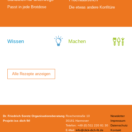
Passt in jede Brotdose
Die etwas andere Konfitüre
Alle Rezepte anzeigen
Dr. Friedrich Soretz Organisationsberatung
Roscherstraße 10
Newsletter
Projekt iss dich fit!
30161 Hannover
Impressum
Telefon: +49 (0) 511 220 81 30
Datenschutz
E-Mail:
info@click-dich-fit.de
Kontakt