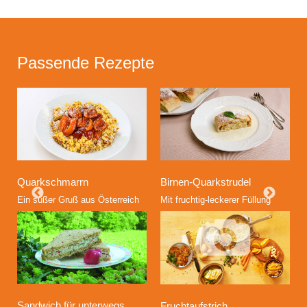
Passende Rezepte
Quarkschmarrn
Birnen-Quarkstrudel
Ein süßer Gruß aus Österreich
Mit fruchtig-leckerer Füllung
Sandwich für unterwegs
Fruchtaufstrich