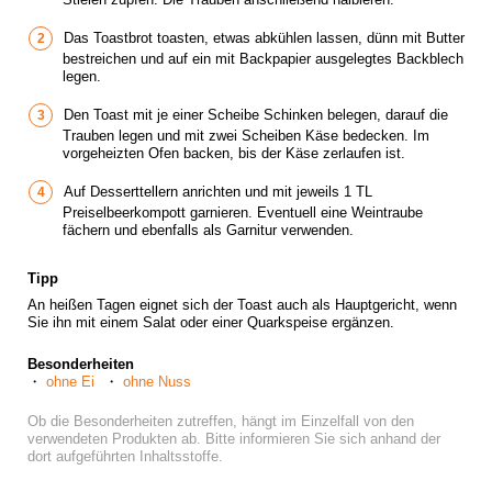
Das Toastbrot toasten, etwas abkühlen lassen, dünn mit Butter
bestreichen und auf ein mit Backpapier ausgelegtes Backblech
legen.
Den Toast mit je einer Scheibe Schinken belegen, darauf die
Trauben legen und mit zwei Scheiben Käse bedecken. Im
vorgeheizten Ofen backen, bis der Käse zerlaufen ist.
Auf Desserttellern anrichten und mit jeweils 1 TL
Preiselbeerkompott garnieren. Eventuell eine Weintraube
fächern und ebenfalls als Garnitur verwenden.
Tipp
An heißen Tagen eignet sich der Toast auch als Hauptgericht, wenn
Sie ihn mit einem Salat oder einer Quarkspeise ergänzen.
Besonderheiten
ohne Ei
ohne Nuss
Ob die Besonderheiten zutreffen, hängt im Einzelfall von den
verwendeten Produkten ab. Bitte informieren Sie sich anhand der
dort aufgeführten Inhaltsstoffe.