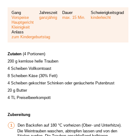
Gang
Jahreszeit
Dauer
Schwierigkeitsgrad
Vorspeise
ganzjährig
max. 15 Min.
kinderleicht
Hauptgericht
Kleinigkeit
Anlass
zum Kindergeburtstag
Zutaten
(4 Portionen)
200 g kernlose helle Trauben
4 Scheiben Vollkorntoast
8 Scheiben Käse (30% Fett)
4 Scheiben gekochter Schinken oder geräucherte Putenbrust
20 g Butter
4 TL Preiselbeerkompott
Zubereitung
Den Backofen auf 180 °C vorheizen (Ober- und Unterhitze).
Die Weintrauben waschen, abtropfen lassen und von den
Stielen zupfen. Die Trauben anschließend halbieren.