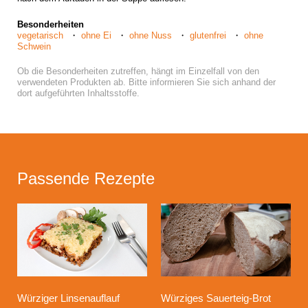
Besonderheiten
vegetarisch
ohne Ei
ohne Nuss
glutenfrei
ohne
Schwein
Ob die Besonderheiten zutreffen, hängt im Einzelfall von den
verwendeten Produkten ab. Bitte informieren Sie sich anhand der
dort aufgeführten Inhaltsstoffe.
Passende Rezepte
Würziger Linsenauflauf
Würziges Sauerteig-Brot