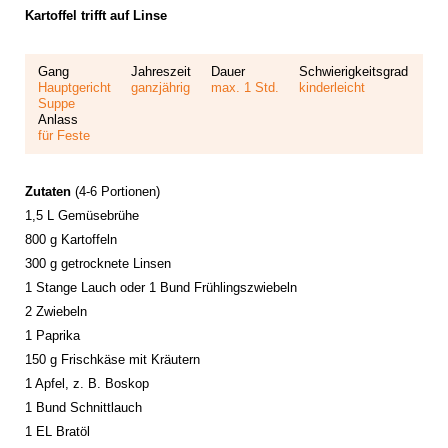
Kartoffel trifft auf Linse
Gang
Jahreszeit
Dauer
Schwierigkeitsgrad
Hauptgericht
ganzjährig
max. 1 Std.
kinderleicht
Suppe
Anlass
für Feste
Zutaten
(4-6 Portionen)
1,5 L Gemüsebrühe
800 g Kartoffeln
300 g getrocknete Linsen
1 Stange Lauch oder 1 Bund Frühlingszwiebeln
2 Zwiebeln
1 Paprika
150 g Frischkäse mit Kräutern
1 Apfel, z. B. Boskop
1 Bund Schnittlauch
1 EL Bratöl