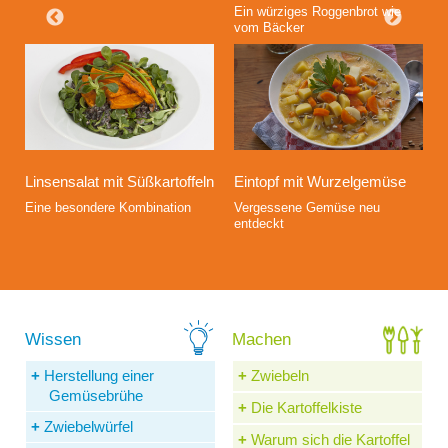
Ein würziges Roggenbrot wie
vom Bäcker
Linsensalat mit Süßkartoffeln
Eintopf mit Wurzelgemüse
Eine besondere Kombination
Vergessene Gemüse neu
entdeckt
Herstellung einer
Zwiebeln
Gemüsebrühe
Die Kartoffelkiste
Zwiebelwürfel
Warum sich die Kartoffel