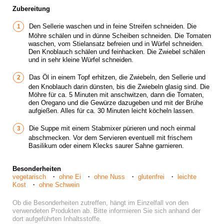
Zubereitung
Den Sellerie waschen und in feine Streifen schneiden. Die
Möhre schälen und in dünne Scheiben schneiden. Die Tomaten
waschen, vom Stielansatz befreien und in Würfel schneiden.
Den Knoblauch schälen und feinhacken. Die Zwiebel schälen
und in sehr kleine Würfel schneiden.
Das Öl in einem Topf erhitzen, die Zwiebeln, den Sellerie und
den Knoblauch darin dünsten, bis die Zwiebeln glasig sind. Die
Möhre für ca. 5 Minuten mit anschwitzen, dann die Tomaten,
den Oregano und die Gewürze dazugeben und mit der Brühe
aufgießen. Alles für ca. 30 Minuten leicht köcheln lassen.
Die Suppe mit einem Stabmixer pürieren und noch einmal
abschmecken. Vor dem Servieren eventuell mit frischem
Basilikum oder einem Klecks saurer Sahne garnieren.
Besonderheiten
vegetarisch
ohne Ei
ohne Nuss
glutenfrei
leichte
Kost
ohne Schwein
Ob die Besonderheiten zutreffen, hängt im Einzelfall von den
verwendeten Produkten ab. Bitte informieren Sie sich anhand der
dort aufgeführten Inhaltsstoffe.