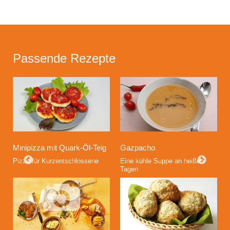
Passende Rezepte
Minipizza mit Quark-Öl-Teig
Gazpacho
Pizza für Kurzentschlossene
Eine kühle Suppe an heißen
Tagen