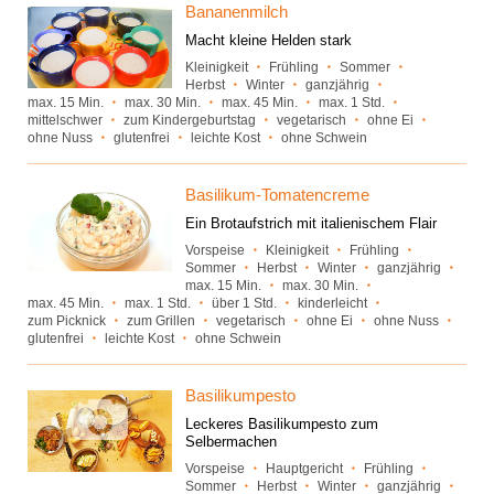
Bananenmilch
Macht kleine Helden stark
Kleinigkeit
Frühling
Sommer
Herbst
Winter
ganzjährig
max. 15 Min.
max. 30 Min.
max. 45 Min.
max. 1 Std.
mittelschwer
zum Kindergeburtstag
vegetarisch
ohne Ei
ohne Nuss
glutenfrei
leichte Kost
ohne Schwein
Basilikum-Tomatencreme
Ein Brotaufstrich mit italienischem Flair
Vorspeise
Kleinigkeit
Frühling
Sommer
Herbst
Winter
ganzjährig
max. 15 Min.
max. 30 Min.
max. 45 Min.
max. 1 Std.
über 1 Std.
kinderleicht
zum Picknick
zum Grillen
vegetarisch
ohne Ei
ohne Nuss
glutenfrei
leichte Kost
ohne Schwein
Basilikumpesto
Leckeres Basilikumpesto zum
Selbermachen
Vorspeise
Hauptgericht
Frühling
Sommer
Herbst
Winter
ganzjährig