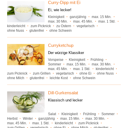
Curry-Dipp mit Ei
Ei, wie lecker!
Kleinigkeit
ganzjährig
max. 15 Min.
max. 30 Min.
max. 45 Min.
max. 1 Std.
kinderleicht
zum Picknick
zu Ostern
vegetarisch
ohne Nuss
glutenfrei
ohne Schwein
Curryketchup
Der würzige Klassiker
Vorspeise
Kleinigkeit
Frühling
Sommer
max. 15 Min.
max. 30 Min.
max. 45 Min.
max. 1 Std.
kinderleicht
zum Picknick
zum Grillen
vegetarisch
ohne Ei
ohne Nuss
ohne Milch
glutenfrei
leichte Kost
ohne Schwein
Dill-Gurkensalat
Klassisch und lecker
Salat
Kleinigkeit
Frühling
Sommer
Herbst
Winter
ganzjährig
max. 15 Min.
max. 30 Min.
max. 45 Min.
max. 1 Std.
kinderleicht
zum Picknick
zum Grillen
vegetarisch
ohne Ei
ohne Milch
glutenfrei