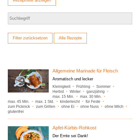
Rezeptfilter anzeigen
Salat
ganzjährig
gl
Min.
zum Picknick
Kleinigkeit
le
max.
zum Grillen
1
o
zu Ostern
Std.
M
zum
über
Verschenken
1
Std.
Filter zurücksetzen
Alle Rezepte
Allgemeine Marinade für Fleisch
Aromatisch und lecker
Kleinigkeit
Frühling
Sommer
Herbst
Winter
ganzjährig
max. 15 Min.
max. 30 Min.
max. 45 Min.
max. 1 Std.
kinderleicht
für Feste
zum Picknick
zum Grillen
ohne Ei
ohne Nuss
ohne Milch
glutenfrei
Apfel-Kürbis-Rohkost
Der Ernte sei Dank!