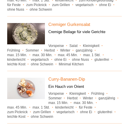
max. 45 Min.
max. 1 Std.
kinderleicht
zum Kindergeburtstag
für Feste
zum Picknick
zum Grillen
vegetarisch
ohne Ei
ohne Nuss
ohne Schwein
Cremiger Gurkensalat
Cremige Beilage für viele Gerichte
Vorspeise
Salat
Kleinigkeit
Frühling
Sommer
Herbst
Winter
ganzjährig
max. 15 Min.
max. 30 Min.
max. 45 Min.
max. 1 Std.
kinderleicht
vegetarisch
ohne Ei
ohne Nuss
glutenfrei
leichte Kost
ohne Schwein
Minimal Kitchen
Curry-Bananen-Dip
Ein Hauch von Orient
Vorspeise
Kleinigkeit
Frühling
Sommer
Herbst
Winter
ganzjährig
max. 15 Min.
max. 30 Min.
max. 45 Min.
max. 1 Std.
kinderleicht
für Feste
zum Picknick
zum Grillen
vegetarisch
ohne Ei
glutenfrei
leichte Kost
ohne Schwein