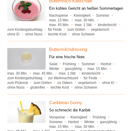
Buttermilch-Kaltschale
Ein kühles Gericht an heißen Sommertagen
Nachspeise
Kleinigkeit
Sommer
max. 15 Min.
max. 30 Min.
max. 45 Min.
max. 1 Std.
kinderleicht
zum Kindergeburtstag
für Feste
zum Grillen
vegetarisch
ohne Ei
ohne Nuss
leichte Kost
ohne Schwein
Buttermilchdressing
Für eine frische Note
Salat
Frühling
Sommer
Herbst
Winter
ganzjährig
max. 15 Min.
max. 30 Min.
max. 45 Min.
max. 1 Std.
kinderleicht
zum Kindergeburtstag
zur Weihnachtszeit
für Feste
zum Picknick
zum Grillen
zu Ostern
vegetarisch
ohne Ei
ohne Nuss
glutenfrei
leichte Kost
ohne Schwein
Caribbean Sunny
So schmeckt die Karibik
Vorspeise
Kleinigkeit
Frühling
Sommer
Herbst
Winter
ganzjährig
max. 15 Min.
max. 30 Min.